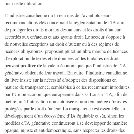
pour cette utilisation.
L’industrie
canadienne
du
livre
a
mis
de
l’avant
plusieurs
recommandations
clés
concernant
la
réglementation
de
l’IA
afin
de
protéger
les
droits
moraux
des
auteurs
et
les droits
d’auteur
accordés aux créateurs et aux ayants droit.
Le secteur s’oppose à
de nouvelles exceptions au droit d’auteur ou à des régimes de
licences obligatoires, proposant plutôt un libre marché de licences
d’exploration de textes et de données où les titulaires de droits
profiter de
peuvent
la valeur économique que l’industrie de l’IA
générative obtient de leur travail.
En outre,
l’industrie
canadienne
du
livre
insiste
sur
la
nécessité
d’adopter
des
dispositions
en
matière
de
transparence,
semblables
à
celles
récemment
introduites
par
l’Union
économique
européenne
dans
sa
Loi
sur
l’IA,
afin
de
mettre
fin
à
l’utilisation non
autorisée
et
non
rémunérée
d’
œuvres
protégées
par le droit d
’
auteur
.
La
transparence
est
essentielle
au
développement
d’un
écosystème
d’IA
équitable
et
sûr,
sinon
les
modèles
d’IA
générative
continueront
à
se
développer
de
manière
opaque,
injuste
et
antidémocratique,
sans
respecter
les
droits
des