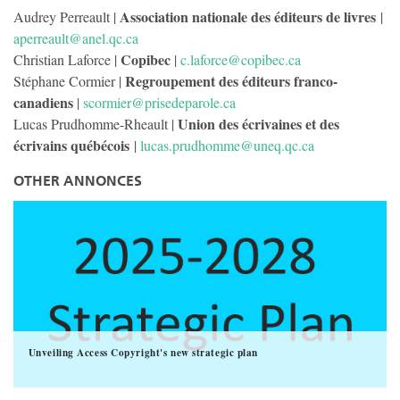
Association nationale des éditeurs de livres
Audrey Perreault |
|
aperreault@anel.qc.ca
Copibec
Christian Laforce |
|
c.laforce@copibec.ca
Regroupement des éditeurs franco-
Stéphane Cormier |
canadiens
|
scormier@prisedeparole.ca
Union des écrivaines et des
Lucas Prudhomme-Rheault |
écrivains québécois
|
lucas.prudhomme@uneq.qc.ca
OTHER ANNONCES
Unveiling Access Copyright's new strategic plan