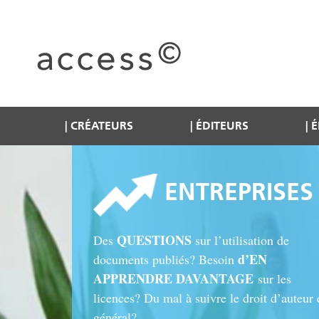
CRÉATEURS
ÉDITEURS
É
ENTREPRISES
QUESTIONS
Des
sur l’utilisation de
d’EN
documents publiés? Besoin
APPRENDRE DAVANTAGE
sur les
licences? Du mal à suivre le droit d’auteur 
général?